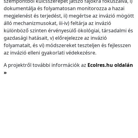
szempontból kulcsszerepet játszó fajokra fókuszálva, i)
dokumentálja és folyamatosan monitorozza a hazai
megjelenést és terjedést, ii) megértse az invázió mögött
álló mechanizmusokat, iii-iv) feltárja az invázió
különböző szinten érvényesülő ökológiai, társadalmi és
gazdasági hatásait, v) előrejelezze az invázió
folyamatait, és vi) módszereket teszteljen és fejlesszen
az invázió elleni gyakorlati védekezésre.
A projektről további információk az
Ecolres.hu oldalán
»