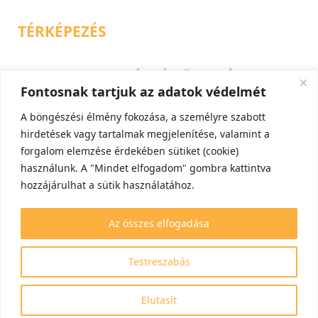
TÉRKÉPEZÉS
FOLYAMAT MEGÉRTÉS-ÖKOLÓGIAI
Fontosnak tartjuk az adatok védelmét
OKOK
A böngészési élmény fokozása, a személyre szabott
hirdetések vagy tartalmak megjelenítése, valamint a
ÖKOLÓGIAI HATÁS
forgalom elemzése érdekében sütiket (cookie)
használunk. A "Mindet elfogadom" gombra kattintva
hozzájárulhat a sütik használatához.
GAZDASÁGI-TÁRSADALMI HATÁS
Az összes elfogadása
ELŐREJELZÉS
Testreszabás
VÉDEKEZÉS
Elutasít