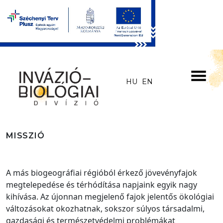
Skip to main content
HU
EN
MISSZIÓ
A más biogeográfiai régióból érkező jövevényfajok
megtelepedése és térhódítása napjaink egyik nagy
kihívása. Az újonnan megjelenő fajok jelentős ökológiai
változásokat okozhatnak, sokszor súlyos társadalmi,
gazdasági és természetvédelmi problémákat