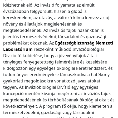
idézhetnek elő. Az invázió folyamata az elmúlt
évszázadban felgyorsult, hiszen a globális
kereskedelem, az utazás, a változó klíma kedvez az új
növény és állatfajok megjelenésének és
megtelepedésének. Az inváziós fajok hazánkban is
jelentős természetvédelmi, társadalmi és gazdasági
problémákat okoznak. Az
Egészségbiztonság Nemzeti
Laboratórium
részeként működő Invázióbiológiai
Divízió fő küldetése, hogy a jövevényfajok általi
tényleges fenyegetettség felmérésére és kezelésére
kidolgozzon egy egységes ökológiai keretrendszert, és
tudományos eredményekre támaszkodva a hatékony
gyakorlati megoldásokra vonatkozó javaslatokat
tegyen. Az Invázióbiológiai Divízió egy egységes
koncepció mentén kívánja megérteni az inváziós fajok
megtelepedésének és térhódításának ökológiai okait és
következményeit. A program fő célja, hogy kiemelten a
természetvédelmi, gazdasági vagy társadalmi