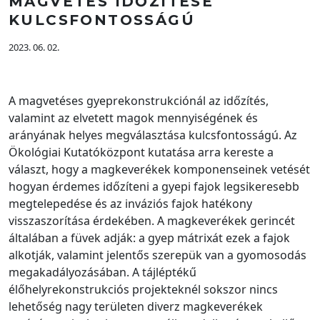
MAGVETÉS IDŐZÍTÉSE
KULCSFONTOSSÁGÚ
2023. 06. 02.
A magvetéses gyeprekonstrukciónál az időzítés,
valamint az elvetett magok mennyiségének és
arányának helyes megválasztása kulcsfontosságú. Az
Ökológiai Kutatóközpont kutatása arra kereste a
választ, hogy a magkeverékek komponenseinek vetését
hogyan érdemes időzíteni a gyepi fajok legsikeresebb
megtelepedése és az inváziós fajok hatékony
visszaszorítása érdekében. A magkeverékek gerincét
általában a füvek adják: a gyep mátrixát ezek a fajok
alkotják, valamint jelentős szerepük van a gyomosodás
megakadályozásában. A tájléptékű
élőhelyrekonstrukciós projekteknél sokszor nincs
lehetőség nagy területen diverz magkeverékek