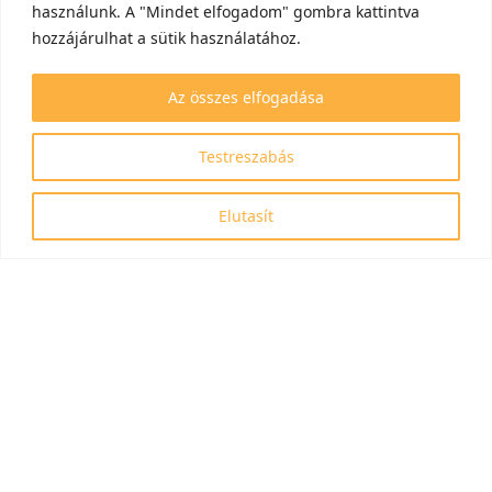
használunk. A "Mindet elfogadom" gombra kattintva
hozzájárulhat a sütik használatához.
Az összes elfogadása
Testreszabás
Elutasít
Azonosítószám: RRF-2.3.1-21-2022-00006