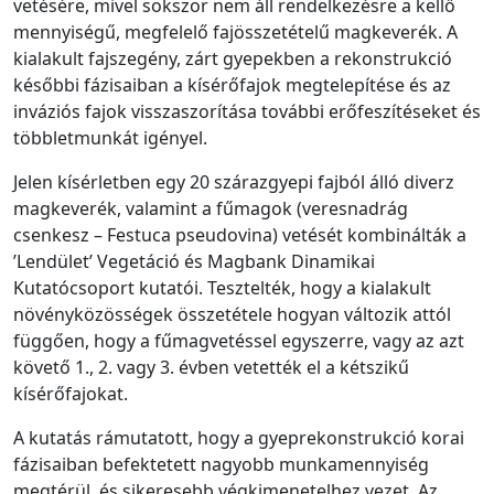
vetésére, mivel sokszor nem áll rendelkezésre a kellő
mennyiségű, megfelelő fajösszetételű magkeverék. A
kialakult fajszegény, zárt gyepekben a rekonstrukció
későbbi fázisaiban a kísérőfajok megtelepítése és az
inváziós fajok visszaszorítása további erőfeszítéseket és
többletmunkát igényel.
Jelen kísérletben egy 20 szárazgyepi fajból álló diverz
magkeverék, valamint a fűmagok (veresnadrág
csenkesz – Festuca pseudovina) vetését kombinálták a
’Lendület’ Vegetáció és Magbank Dinamikai
Kutatócsoport kutatói. Tesztelték, hogy a kialakult
növényközösségek összetétele hogyan változik attól
függően, hogy a fűmagvetéssel egyszerre, vagy az azt
követő 1., 2. vagy 3. évben vetették el a kétszikű
kísérőfajokat.
A kutatás rámutatott, hogy a gyeprekonstrukció korai
fázisaiban befektetett nagyobb munkamennyiség
megtérül, és sikeresebb végkimenetelhez vezet. Az