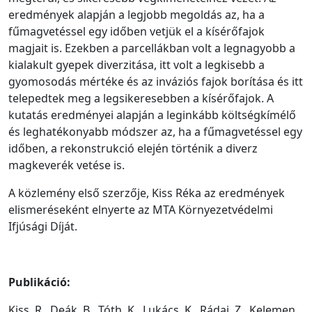
eredmények alapján a legjobb megoldás az, ha a
fűmagvetéssel egy időben vetjük el a kísérőfajok
magjait is. Ezekben a parcellákban volt a legnagyobb a
kialakult gyepek diverzitása, itt volt a legkisebb a
gyomosodás mértéke és az inváziós fajok borítása és itt
telepedtek meg a legsikeresebben a kísérőfajok. A
kutatás eredményei alapján a leginkább költségkímélő
és leghatékonyabb módszer az, ha a fűmagvetéssel egy
időben, a rekonstrukció elején történik a diverz
magkeverék vetése is.
A közlemény első szerzője, Kiss Réka az eredmények
elismeréseként elnyerte az MTA Környezetvédelmi
Ifjúsági Díját.
Publikáció:
Kiss, R., Deák, B., Tóth, K., Lukács, K., Rádai, Z., Kelemen,