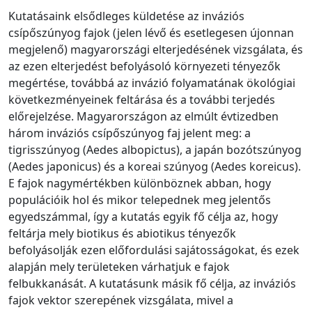
Kutatásaink elsődleges küldetése az inváziós
csípőszúnyog fajok (jelen lévő és esetlegesen újonnan
megjelenő) magyarországi elterjedésének vizsgálata, és
az ezen elterjedést befolyásoló környezeti tényezők
megértése, továbbá az invázió folyamatának ökológiai
következményeinek feltárása és a további terjedés
előrejelzése. Magyarországon az elmúlt évtizedben
három inváziós csípőszúnyog faj jelent meg: a
tigrisszúnyog (Aedes albopictus), a japán bozótszúnyog
(Aedes japonicus) és a koreai szúnyog (Aedes koreicus).
E fajok nagymértékben különböznek abban, hogy
populációik hol és mikor telepednek meg jelentős
egyedszámmal, így a kutatás egyik fő célja az, hogy
feltárja mely biotikus és abiotikus tényezők
befolyásolják ezen előfordulási sajátosságokat, és ezek
alapján mely területeken várhatjuk e fajok
felbukkanását. A kutatásunk másik fő célja, az inváziós
fajok vektor szerepének vizsgálata, mivel a