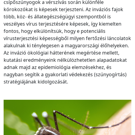
csípőszúnyogok a vérszívás során különféle
kórokozókat is képesek terjeszteni. Az inváziós fajok
több, köz- és állategészségügyi szempontból is
veszélyes vírus terjesztésére képesek, így kiemelten
fontos, hogy elkülönítsük, hogy e potenciális
vírusterjesztési képességből milyen fertőzési láncolatok
alakulnak ki ténylegesen a magyarországi élőhelyeken.
Az invázió ökológiai hátterének megértése mellett,
kutatási eredményeink nélkülözhetetlen alapadatokat
adnak majd az epidemiológia elemzésekhez, és
nagyban segítik a gyakorlati védekezés (szúnyogírtás)
stratégiájának kidolgozását.