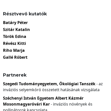
Résztvevő kutatók
Batáry Péter
Szitár Katalin
Török Edina
Révész Kitti
Riho Marja
Gallé Róbert
Partnerek
Szegedi Tudományegyetem, Ökológiai Tanszék
- az
inváziós selyemkóró összetett hatásának vizsgálata
Széchenyi István Egyetem Albert Kázmér
Mosonmagyaróvári Kar
- inváziós növények és
pollinátorok kapcsolata