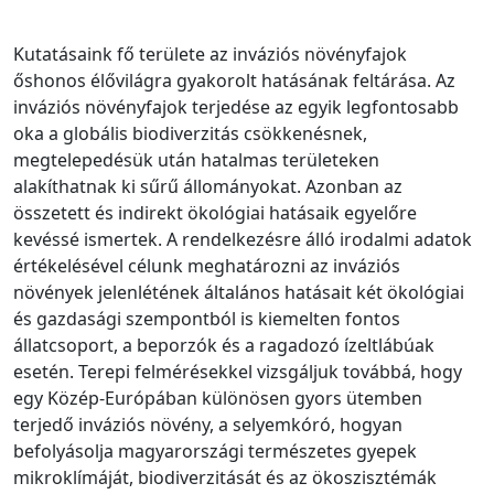
Kutatásaink fő területe az inváziós növényfajok
őshonos élővilágra gyakorolt hatásának feltárása. Az
inváziós növényfajok terjedése az egyik legfontosabb
oka a globális biodiverzitás csökkenésnek,
megtelepedésük után hatalmas területeken
alakíthatnak ki sűrű állományokat. Azonban az
összetett és indirekt ökológiai hatásaik egyelőre
kevéssé ismertek. A rendelkezésre álló irodalmi adatok
értékelésével célunk meghatározni az inváziós
növények jelenlétének általános hatásait két ökológiai
és gazdasági szempontból is kiemelten fontos
állatcsoport, a beporzók és a ragadozó ízeltlábúak
esetén. Terepi felmérésekkel vizsgáljuk továbbá, hogy
egy Közép-Európában különösen gyors ütemben
terjedő inváziós növény, a selyemkóró, hogyan
befolyásolja magyarországi természetes gyepek
mikroklímáját, biodiverzitását és az ökoszisztémák