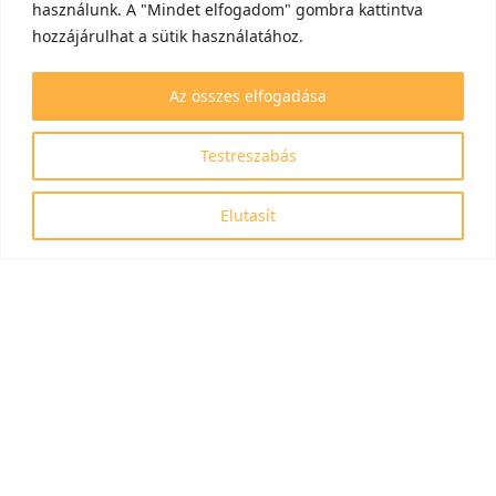
használunk. A "Mindet elfogadom" gombra kattintva
hozzájárulhat a sütik használatához.
Az összes elfogadása
Testreszabás
Elutasít
Azonosítószám: RRF-2.3.1-21-2022-00006