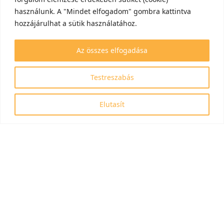
használunk. A "Mindet elfogadom" gombra kattintva
hozzájárulhat a sütik használatához.
Az összes elfogadása
Testreszabás
Elutasít
Azonosítószám: RRF-2.3.1-21-2022-00006