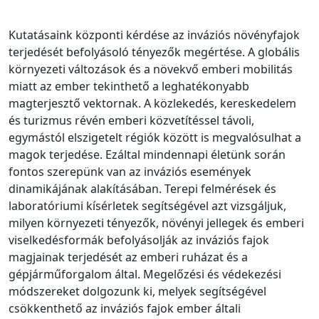
Kutatásaink központi kérdése az inváziós növényfajok
terjedését befolyásoló tényezők megértése. A globális
környezeti változások és a növekvő emberi mobilitás
miatt az ember tekinthető a leghatékonyabb
magterjesztő vektornak. A közlekedés, kereskedelem
és turizmus révén emberi közvetítéssel távoli,
egymástól elszigetelt régiók között is megvalósulhat a
magok terjedése. Ezáltal mindennapi életünk során
fontos szerepünk van az inváziós események
dinamikájának alakításában. Terepi felmérések és
laboratóriumi kísérletek segítségével azt vizsgáljuk,
milyen környezeti tényezők, növényi jellegek és emberi
viselkedésformák befolyásolják az inváziós fajok
magjainak terjedését az emberi ruházat és a
gépjárműforgalom által. Megelőzési és védekezési
módszereket dolgozunk ki, melyek segítségével
csökkenthető az inváziós fajok ember általi