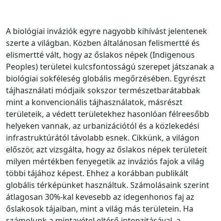
A biológiai inváziók egyre nagyobb kihívást jelentenek
szerte a világban. Közben általánosan felismertté és
elismertté vált, hogy az őslakos népek (Indigenous
Peoples) területei kulcsfontosságú szerepet játszanak a
biológiai sokféleség globális megőrzésében. Egyrészt
tájhasználati módjaik sokszor természetbarátabbak
mint a konvencionális tájhasználatok, másrészt
területeik, a védett területekhez hasonlóan félreesőbb
helyeken vannak, az urbanizációtól és a közlekedési
infrastruktúrától távolabb esnek. Cikkünk, a világon
először, azt vizsgálta, hogy az őslakos népek területeit
milyen mértékben fenyegetik az inváziós fajok a világ
többi tájához képest. Ehhez a korábban publikált
globális térképünket használtuk. Számolásaink szerint
átlagosan 30%-kal kevesebb az idegenhonos faj az
őslakosok tájaiban, mint a világ más területein. Ha
számolunk a mintavétel eltérő intenzitásával, a