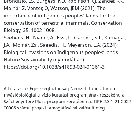
Brondizio, ES, Burgess, ND, Robinson, CJ, Zander, KK,
Molnár, Z, Venter, O, Watson, JEM (2021): The
importance of indigenous peoples’ lands for the
conservation of terrestrial mammals. Conservation
Biology, 35: 1002-1008.
Seebens, H., Niamir, A., Essl, F., Garnett, S.T., Kumagai,
J.A., Molnár, Zs., Saeedis, H., Meyerson, L.A. (2024):
Biological invasions on Indigenous peoples’ lands.
Nature Sustainability (nyomdában)
https://doi.org/10.1038/s41893-024-01361-3
A kutatás az Egészségbiztonság Nemzeti Laboratórium
Invázióbiológiai Divízió kutatási programjának részeként, a
Széchenyi Terv Plusz program keretében az RRF-2.3.1-21-2022-
00006 számú projekt támogatásával valósult meg.