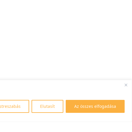
streszabás
Elutasít
Az összes elfogadása