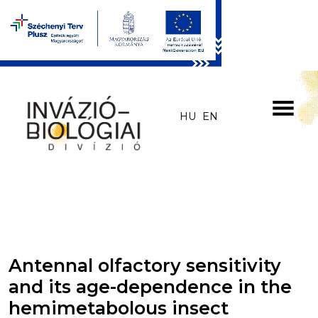
Skip to main content
HU
EN
Antennal olfactory sensitivity
and its age-dependence in the
hemimetabolous insect