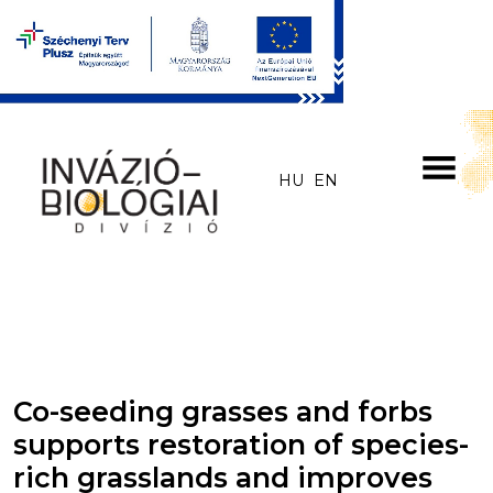
Skip to main content
HU
EN
Co-seeding grasses and forbs
supports restoration of species-
rich grasslands and improves