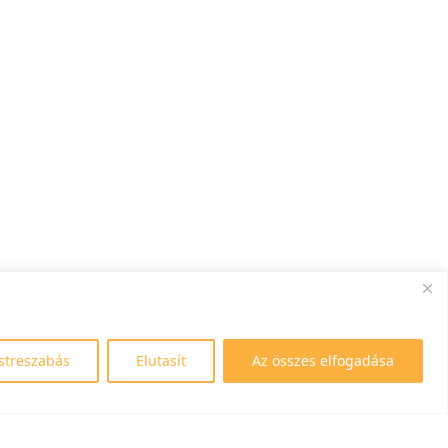
streszabás
Elutasít
Az összes elfogadása