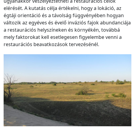
ugyanakkor veszélyeztetheti a restaurációs célok
elérését. A kutatás célja értékelni, hogy a lokáció, az
égtáji orientáció és a távolság függvényében hogyan
változik az egyéves és évelő inváziós fajok abundanciája
a restaurációs helyszíneken és környékén, továbbá
mely faktorokat kell esetlegesen figyelembe venni a
restaurációs beavatkozások tervezésénél.