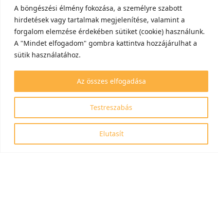
A böngészési élmény fokozása, a személyre szabott
hirdetések vagy tartalmak megjelenítése, valamint a
forgalom elemzése érdekében sütiket (cookie) használunk.
A "Mindet elfogadom" gombra kattintva hozzájárulhat a
sütik használatához.
Az összes elfogadása
Testreszabás
Elutasít
Azonosítószám: RRF-2.3.1-21-2022-00006