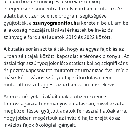
a japán bozótszúnyog és a koreiai szúnyog
elterjedésére koncentráltak elsősorban a kutatók. Az
adatokat citizen science program segítségével
gyűjtötték, a
szunyogmonitor.hu
keretein belül, amibe
a lakosság hozzájárulásával érkeztek be inváziós
szúnyog elfordulási adatok 2019 és 2022 között.
A kutatás során azt találták, hogy az egyes fajok és az
urbanizált tájak közötti kapcsolat eltérőnek bizonyul. Az
ázsiai tigrisszúnyog jelenléte statisztikailag szignifikáns
és pozitív kapcsolatot mutatott az urbanizációval, míg a
másik két inváziós szúnyogfaj előfordulása nem
mutatott összefüggést az urbanizáció mertékével.
Az eredmények rávilágítanak a citizen science
fontosságára a tudományos kutatásban, mivel ezzel a
megközelítéssel gyűjtött adatok felhasználhatóak arra,
hogy jobban megértsük az invázió hajtó erejét és az
inváziós fajok ökológiai igényeit.