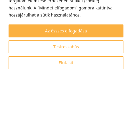
forgalom elemzése érdekében sütiket (cookie)
használunk. A "Mindet elfogadom" gombra kattintva
hozzájárulhat a sütik használatához.
Az összes elfogadása
Testreszabás
Elutasít
Azonosítószám: RRF-2.3.1-21-2022-00006