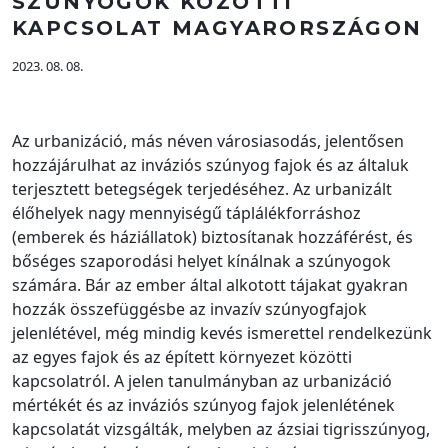
SZÚNYOGOK KÖZÖTTI
KAPCSOLAT MAGYARORSZÁGON
2023. 08. 08.
Az urbanizáció, más néven városiasodás, jelentősen
hozzájárulhat az inváziós szúnyog fajok és az általuk
terjesztett betegségek terjedéséhez. Az urbanizált
élőhelyek nagy mennyiségű táplálékforráshoz
(emberek és háziállatok) biztosítanak hozzáférést, és
bőséges szaporodási helyet kínálnak a szúnyogok
számára. Bár az ember által alkotott tájakat gyakran
hozzák összefüggésbe az invazív szúnyogfajok
jelenlétével, még mindig kevés ismerettel rendelkezünk
az egyes fajok és az épített környezet közötti
kapcsolatról. A jelen tanulmányban az urbanizáció
mértékét és az inváziós szúnyog fajok jelenlétének
kapcsolatát vizsgálták, melyben az ázsiai tigrisszúnyog,