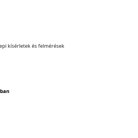
epi kísérletek és felmérések
tban