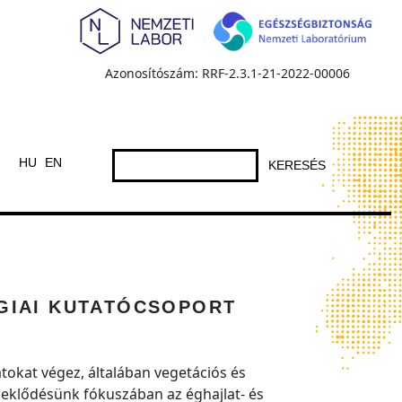
Azonosítószám: RRF-2.3.1-21-2022-00006
HU
EN
KERESÉS
GIAI KUTATÓCSOPORT
atokat végez, általában vegetációs és
deklődésünk fókuszában az éghajlat- és