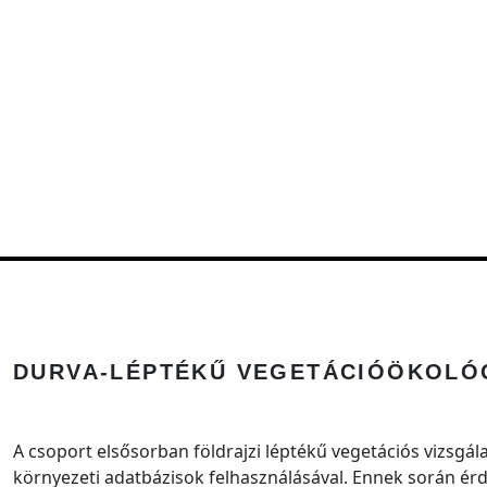
DURVA-LÉPTÉKŰ VEGETÁCIÓÖKOLÓ
A csoport elsősorban földrajzi léptékű vegetációs vizsgál
környezeti adatbázisok felhasználásával. Ennek során ér