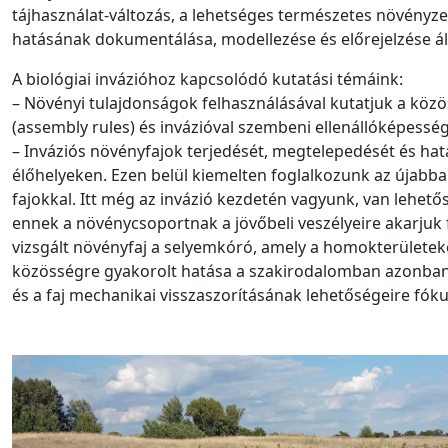
tájhasználat-változás, a lehetséges természetes növényzet
hatásának dokumentálása, modellezése és előrejelzése ál
A biológiai invázióhoz kapcsolódó kutatási témáink:
– Növényi tulajdonságok felhasználásával kutatjuk a köz
(assembly rules) és invázióval szembeni ellenállóképessé
– Inváziós növényfajok terjedését, megtelepedését és hat
élőhelyeken. Ezen belül kiemelten foglalkozunk az újabb
fajokkal. Itt még az invázió kezdetén vagyunk, van lehető
ennek a növénycsoportnak a jövőbeli veszélyeire akarjuk f
vizsgált növényfaj a selyemkóró, amely a homokterületek
közösségre gyakorolt hatása a szakirodalomban azonban v
és a faj mechanikai visszaszorításának lehetőségeire fók