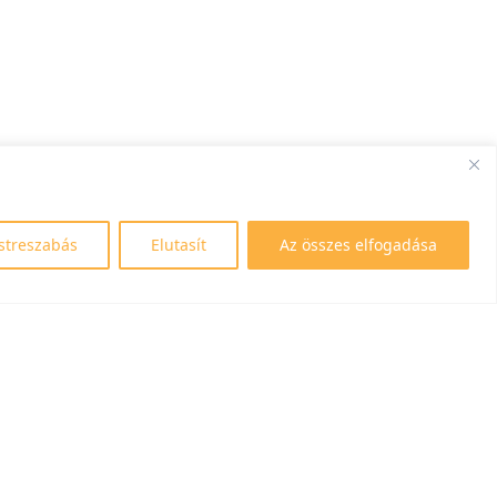
streszabás
Elutasít
Az összes elfogadása