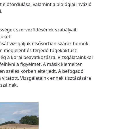
 előfordulása, valamint a biológiai invázió
l.
össégek szerveződésének szabályait
güket.
ását vizsgáljuk elsősorban száraz homoki
an megjelent és terjedő fügekaktusz
ség a korai beavatkozásra. Vizsgálatainkkal
elhívni a figyelmet. A másik kiemelten
en széles körben elterjedt. A befogadó
itatott. Vizsgálataink ennek tisztázására
uszálnak.